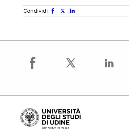
facebook
x.com
linkedin
Condividi
facebook