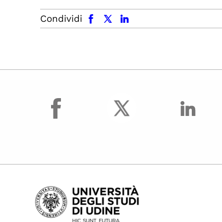
facebook
x.com
linkedin
Condividi
facebook