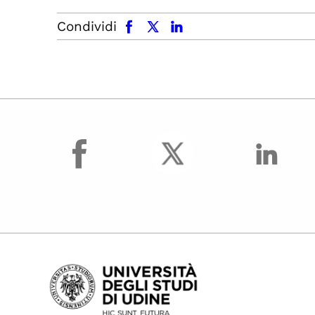
facebook
x.com
linkedin
Condividi
facebook