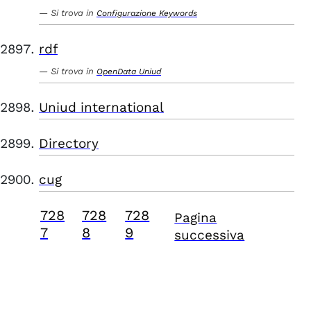
Si trova in
Configurazione Keywords
rdf
Si trova in
OpenData Uniud
Uniud international
Directory
cug
728
728
728
Pagina
7
8
9
successiva