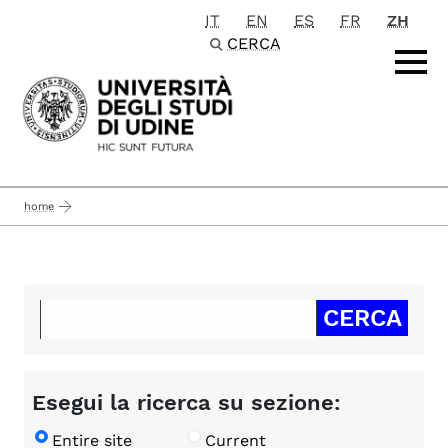
IT
EN
ES
FR
ZH
Passa al contenuto principale
CERCA
home
Esegui la ricerca su sezione:
Entire site
Current