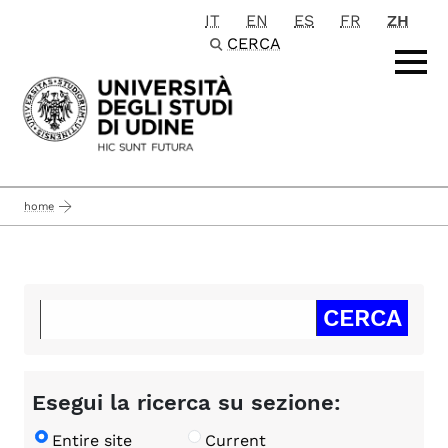
IT
EN
ES
FR
ZH
Passa al contenuto principale
CERCA
home
Esegui la ricerca su sezione:
Entire site
Current