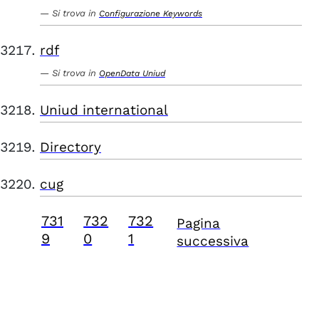
Si trova in
Configurazione Keywords
rdf
Si trova in
OpenData Uniud
Uniud international
Directory
cug
731
732
732
Pagina
9
0
1
successiva