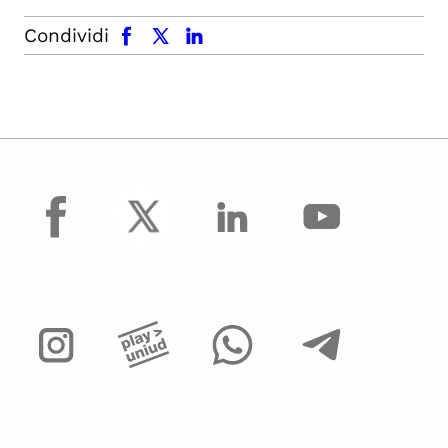
facebook
x.com
linkedin
Condividi
facebook