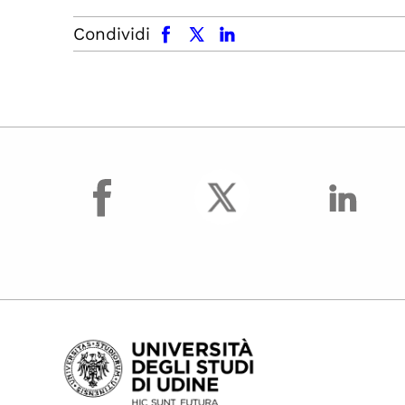
facebook
x.com
linkedin
Condividi
facebook