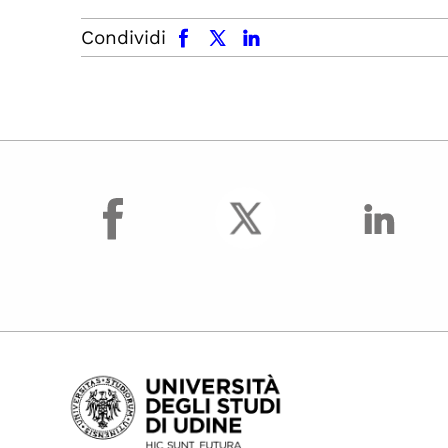
facebook
x.com
linkedin
Condividi
facebook