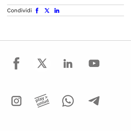
facebook
x.com
linkedin
Condividi
facebook