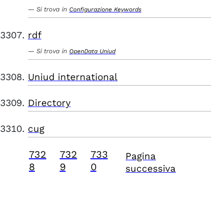
Si trova in
Configurazione Keywords
rdf
Si trova in
OpenData Uniud
Uniud international
Directory
cug
732
732
733
Pagina
8
9
0
successiva