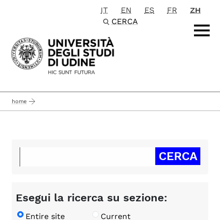
IT
EN
ES
FR
ZH
Passa al contenuto principale
CERCA
home
Esegui la ricerca su sezione:
Entire site
Current