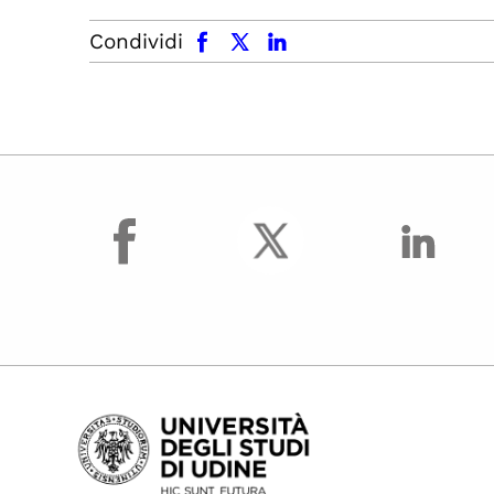
facebook
x.com
linkedin
Condividi
facebook