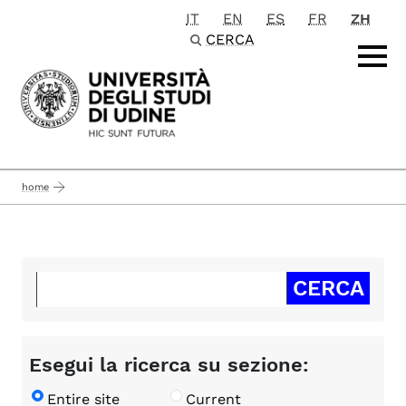
IT
EN
ES
FR
ZH
Passa al contenuto principale
CERCA
home
Esegui la ricerca su sezione:
Entire site
Current