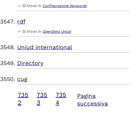
Si trova in
Configurazione Keywords
rdf
Si trova in
OpenData Uniud
Uniud international
Directory
cug
735
735
735
Pagina
2
3
4
successiva