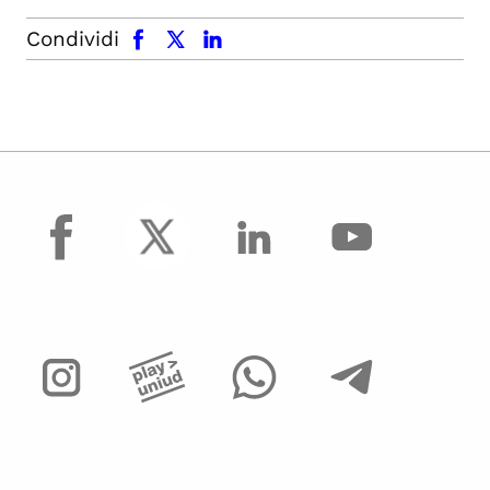
facebook
x.com
linkedin
Condividi
facebook