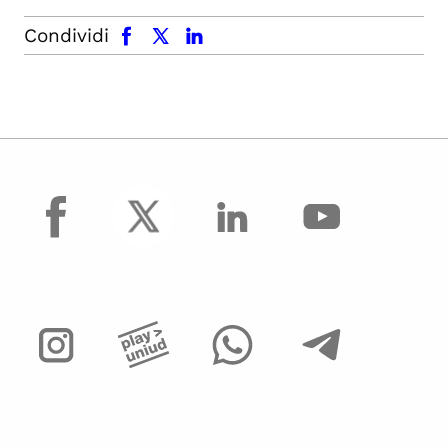
facebook
x.com
linkedin
Condividi
facebook