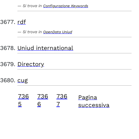
Si trova in
Configurazione Keywords
rdf
Si trova in
OpenData Uniud
Uniud international
Directory
cug
736
736
736
Pagina
5
6
7
successiva