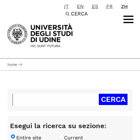
IT
EN
ES
FR
ZH
Passa al contenuto principale
CERCA
home
Esegui la ricerca su sezione:
Entire site
Current