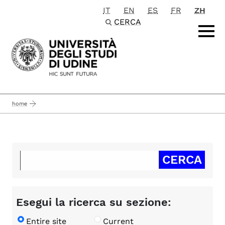
IT
EN
ES
FR
ZH
Passa al contenuto principale
CERCA
home
Esegui la ricerca su sezione:
Entire site
Current