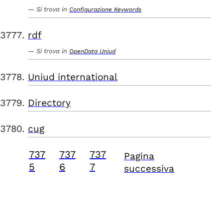
Si trova in
Configurazione Keywords
rdf
Si trova in
OpenData Uniud
Uniud international
Directory
cug
737
737
737
Pagina
5
6
7
successiva