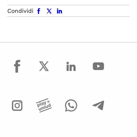
facebook
x.com
linkedin
Condividi
facebook