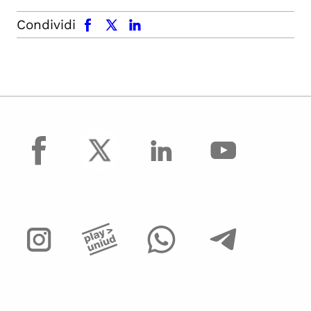
facebook
x.com
linkedin
Condividi
facebook