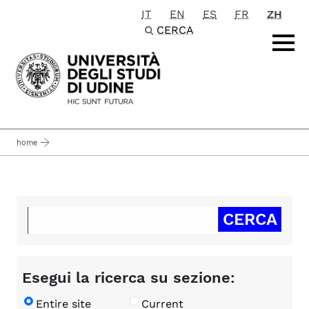
IT
EN
ES
FR
ZH
Passa al contenuto principale
CERCA
home
Esegui la ricerca su sezione:
Entire site
Current