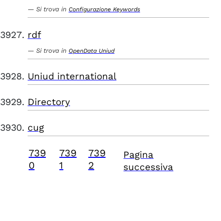
Si trova in
Configurazione Keywords
rdf
Si trova in
OpenData Uniud
Uniud international
Directory
cug
739
739
739
Pagina
0
1
2
successiva