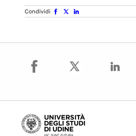
facebook
x.com
linkedin
Condividi
facebook