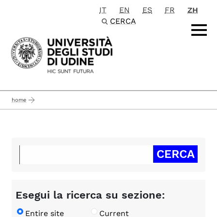
IT
EN
ES
FR
ZH
Passa al contenuto principale
CERCA
home
Esegui la ricerca su sezione:
Entire site
Current