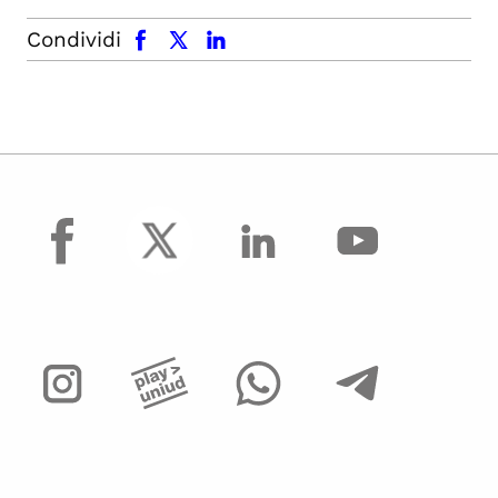
facebook
x.com
linkedin
Condividi
facebook