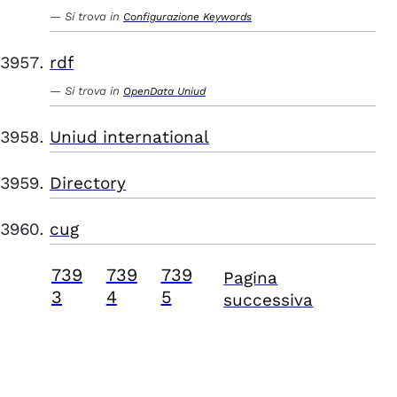
Si trova in
Configurazione Keywords
rdf
Si trova in
OpenData Uniud
Uniud international
Directory
cug
739
739
739
Pagina
3
4
5
successiva