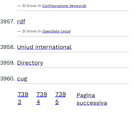
Si trova in
Configurazione Keywords
rdf
Si trova in
OpenData Uniud
Uniud international
Directory
cug
739
739
739
Pagina
3
4
5
successiva