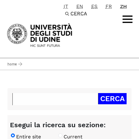
IT
EN
ES
FR
ZH
Passa al contenuto principale
CERCA
home
Esegui la ricerca su sezione:
Entire site
Current