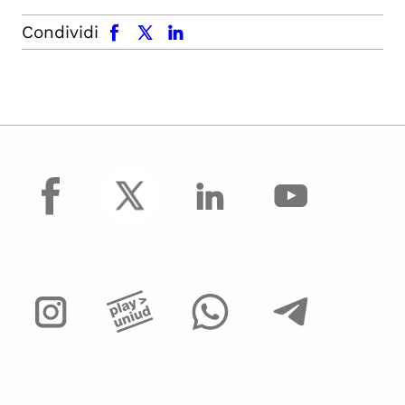
facebook
x.com
linkedin
Condividi
facebook