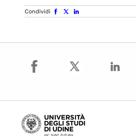
facebook
x.com
linkedin
Condividi
facebook