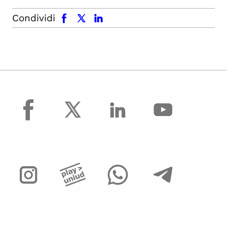
facebook
x.com
linkedin
Condividi
facebook