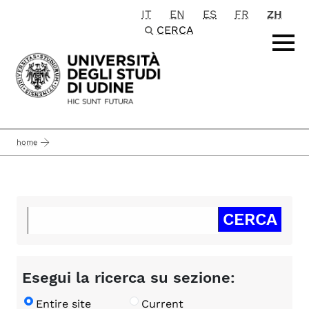
IT
EN
ES
FR
ZH
Passa al contenuto principale
CERCA
home
Esegui la ricerca su sezione:
Entire site
Current