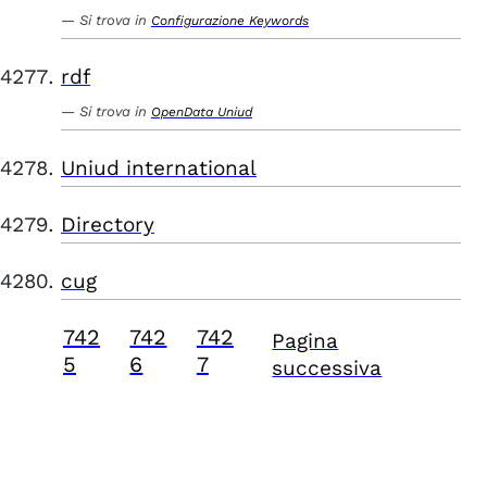
Si trova in
Configurazione Keywords
rdf
Si trova in
OpenData Uniud
Uniud international
Directory
cug
742
742
742
Pagina
5
6
7
successiva