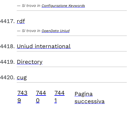
Si trova in
Configurazione Keywords
rdf
Si trova in
OpenData Uniud
Uniud international
Directory
cug
743
744
744
Pagina
9
0
1
successiva