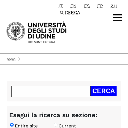
IT
EN
ES
FR
ZH
Passa al contenuto principale
CERCA
home
Esegui la ricerca su sezione:
Entire site
Current