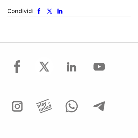
facebook
x.com
linkedin
Condividi
facebook