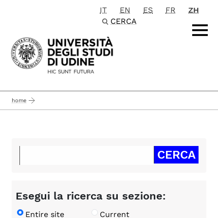
IT
EN
ES
FR
ZH
Passa al contenuto principale
CERCA
home
Esegui la ricerca su sezione:
Entire site
Current