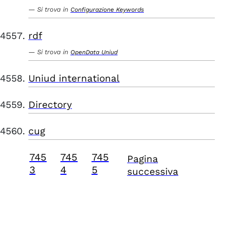
Si trova in
Configurazione Keywords
rdf
Si trova in
OpenData Uniud
Uniud international
Directory
cug
745
745
745
Pagina
3
4
5
successiva