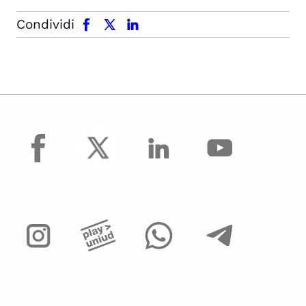
facebook
x.com
linkedin
Condividi
facebook