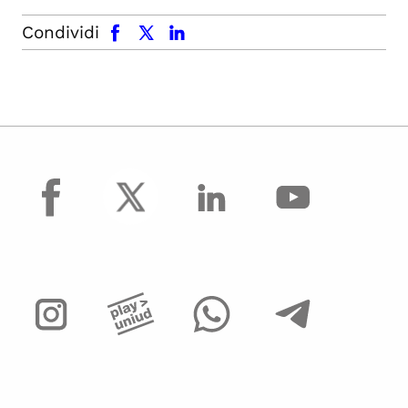
facebook
x.com
linkedin
Condividi
facebook