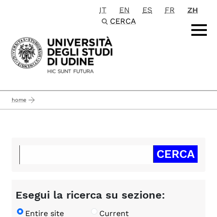
IT
EN
ES
FR
ZH
Passa al contenuto principale
CERCA
home
Esegui la ricerca su sezione:
Entire site
Current