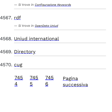
Si trova in
Configurazione Keywords
rdf
Si trova in
OpenData Uniud
Uniud international
Directory
cug
745
745
745
Pagina
4
5
6
successiva