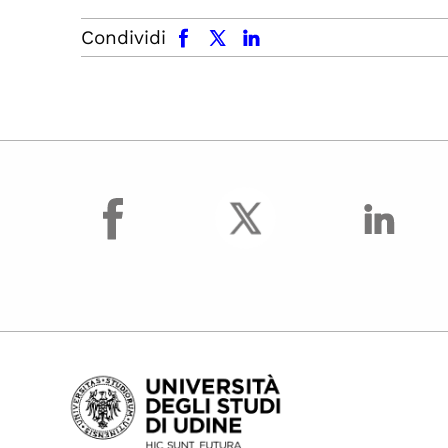
facebook
x.com
linkedin
Condividi
facebook