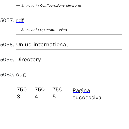
Si trova in
Configurazione Keywords
rdf
Si trova in
OpenData Uniud
Uniud international
Directory
cug
750
750
750
Pagina
3
4
5
successiva