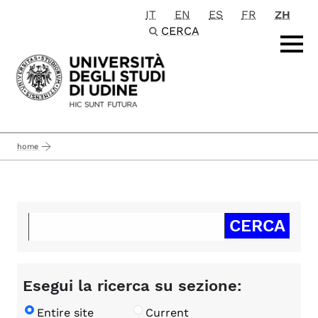
IT
EN
ES
FR
ZH
Passa al contenuto principale
CERCA
home
Esegui la ricerca su sezione:
Entire site
Current