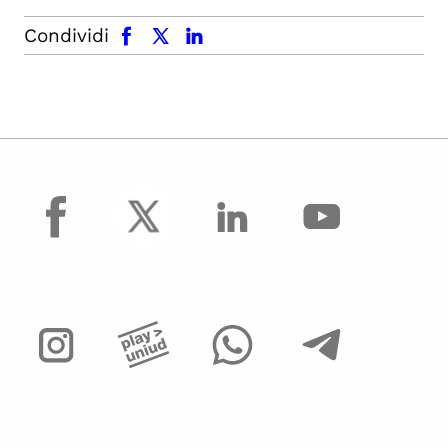
facebook
x.com
linkedin
Condividi
facebook