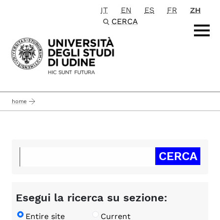
IT
EN
ES
FR
ZH
Passa al contenuto principale
CERCA
home
Esegui la ricerca su sezione:
Entire site
Current