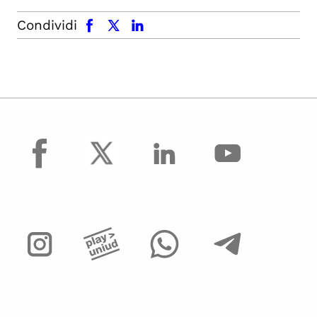
facebook
x.com
linkedin
Condividi
facebook