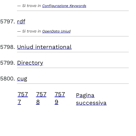
Si trova in
Configurazione Keywords
rdf
Si trova in
OpenData Uniud
Uniud international
Directory
cug
757
757
757
Pagina
7
8
9
successiva