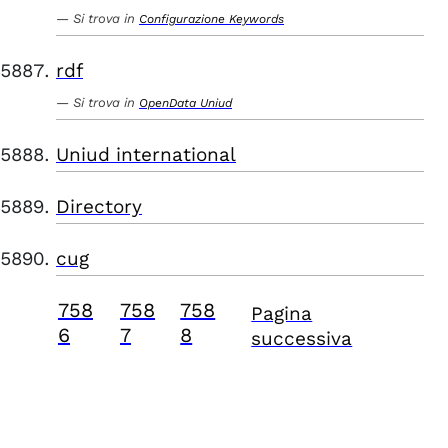
Si trova in
Configurazione Keywords
rdf
Si trova in
OpenData Uniud
Uniud international
Directory
cug
758
758
758
Pagina
6
7
8
successiva