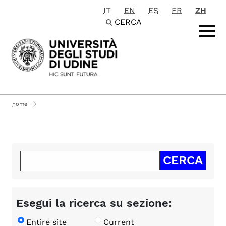
IT
EN
ES
FR
ZH
Passa al contenuto principale
CERCA
home
Esegui la ricerca su sezione:
Entire site
Current