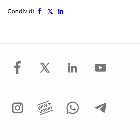
facebook
x.com
linkedin
Condividi
facebook