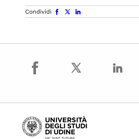
facebook
x.com
linkedin
Condividi
facebook