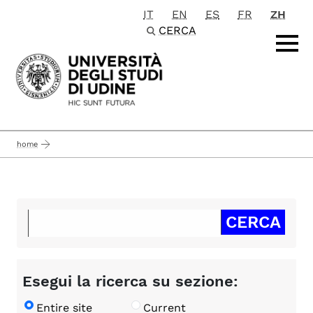
IT
EN
ES
FR
ZH
Passa al contenuto principale
CERCA
home
Esegui la ricerca su sezione:
Entire site
Current