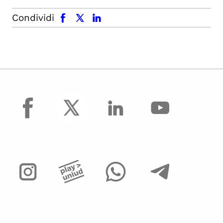
facebook
x.com
linkedin
Condividi
facebook