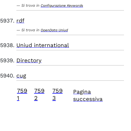
Si trova in
Configurazione Keywords
rdf
Si trova in
OpenData Uniud
Uniud international
Directory
cug
759
759
759
Pagina
1
2
3
successiva