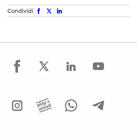
facebook
x.com
linkedin
Condividi
facebook