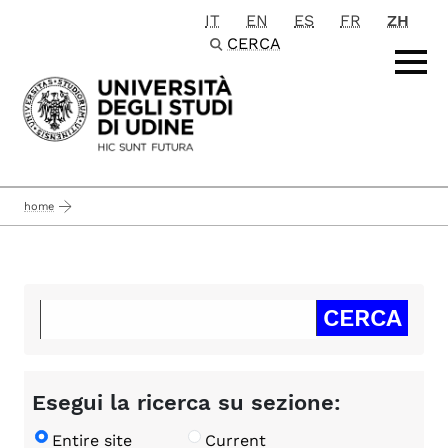
IT
EN
ES
FR
ZH
Passa al contenuto principale
CERCA
home
Esegui la ricerca su sezione:
Entire site
Current