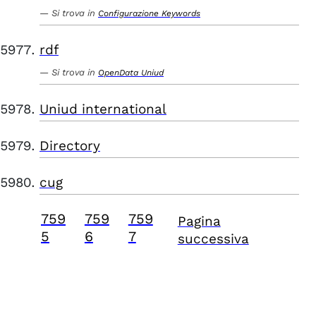
Si trova in
Configurazione Keywords
rdf
Si trova in
OpenData Uniud
Uniud international
Directory
cug
759
759
759
Pagina
5
6
7
successiva