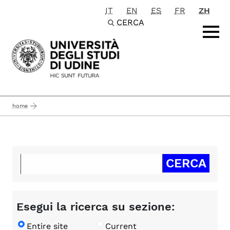
IT
EN
ES
FR
ZH
Passa al contenuto principale
CERCA
home
Esegui la ricerca su sezione:
Entire site
Current