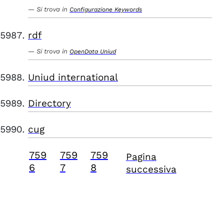
Si trova in
Configurazione Keywords
rdf
Si trova in
OpenData Uniud
Uniud international
Directory
cug
759
759
759
Pagina
6
7
8
successiva