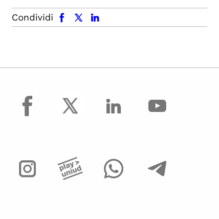
facebook
x.com
linkedin
Condividi
facebook