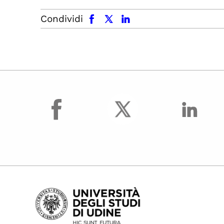
facebook
x.com
linkedin
Condividi
facebook