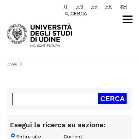
IT
EN
ES
FR
ZH
Passa al contenuto principale
CERCA
home
Esegui la ricerca su sezione:
Entire site
Current