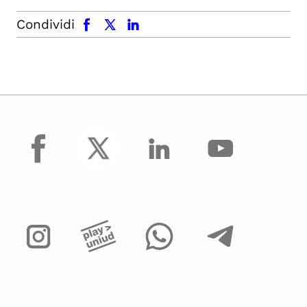
facebook
x.com
linkedin
Condividi
facebook