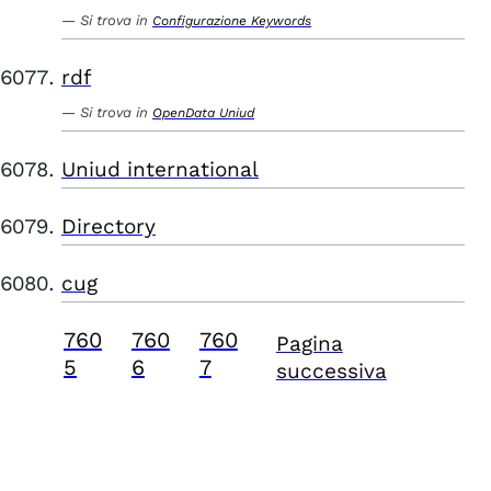
Si trova in
Configurazione Keywords
rdf
Si trova in
OpenData Uniud
Uniud international
Directory
cug
760
760
760
Pagina
5
6
7
successiva