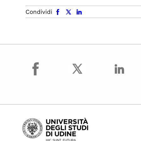
facebook
x.com
linkedin
Condividi
facebook