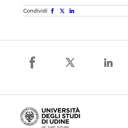
facebook
x.com
linkedin
Condividi
facebook