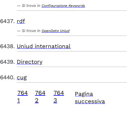
Si trova in
Configurazione Keywords
rdf
Si trova in
OpenData Uniud
Uniud international
Directory
cug
764
764
764
Pagina
1
2
3
successiva