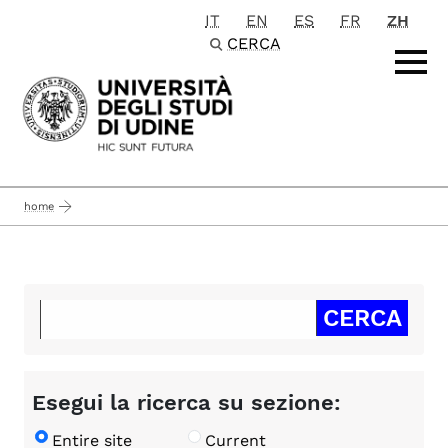
IT
EN
ES
FR
ZH
Passa al contenuto principale
CERCA
home
Esegui la ricerca su sezione:
Entire site
Current