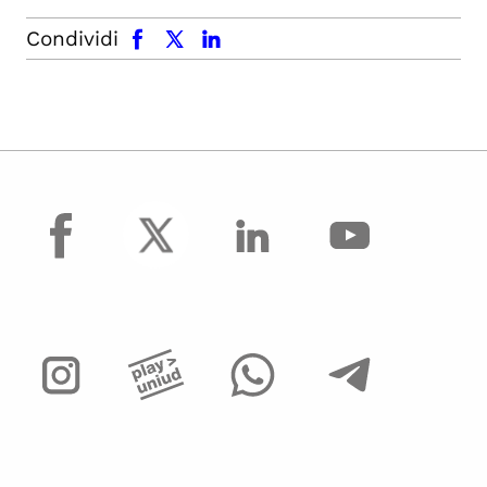
facebook
x.com
linkedin
Condividi
facebook