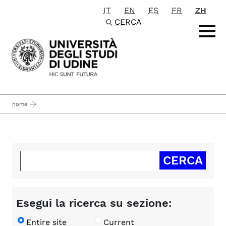
IT
EN
ES
FR
ZH
Passa al contenuto principale
CERCA
home
Esegui la ricerca su sezione:
Entire site
Current