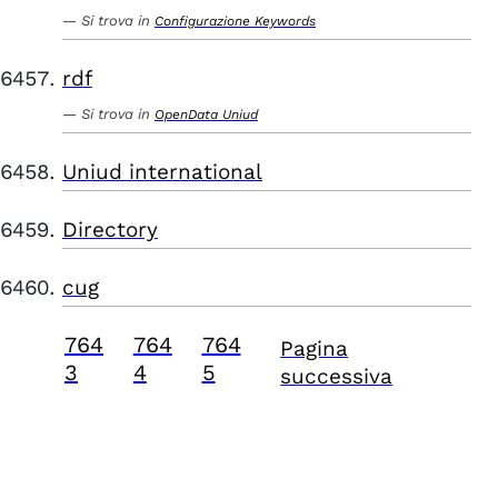
Si trova in
Configurazione Keywords
rdf
Si trova in
OpenData Uniud
Uniud international
Directory
cug
764
764
764
Pagina
3
4
5
successiva