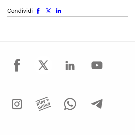
facebook
x.com
linkedin
Condividi
facebook