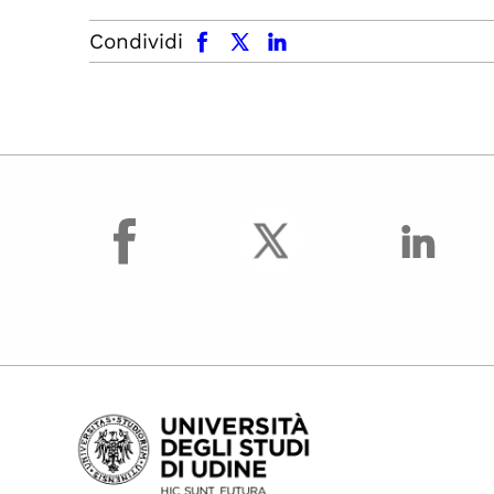
facebook
x.com
linkedin
Condividi
facebook