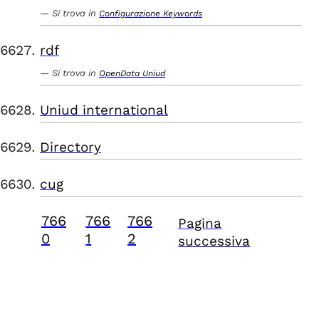
Si trova in
Configurazione Keywords
rdf
Si trova in
OpenData Uniud
Uniud international
Directory
cug
766
766
766
Pagina
0
1
2
successiva