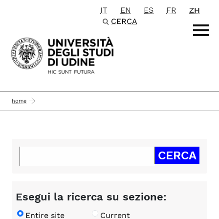
IT
EN
ES
FR
ZH
Passa al contenuto principale
CERCA
home
Esegui la ricerca su sezione:
Entire site
Current