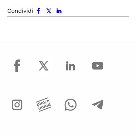
facebook
x.com
linkedin
Condividi
facebook