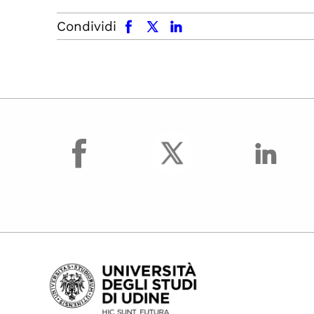
facebook
x.com
linkedin
Condividi
facebook