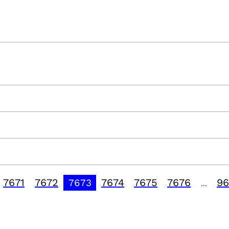
7671
7672
7674
7675
7676
96
7673