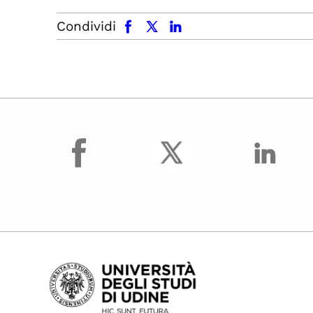
facebook
x.com
linkedin
Condividi
facebook