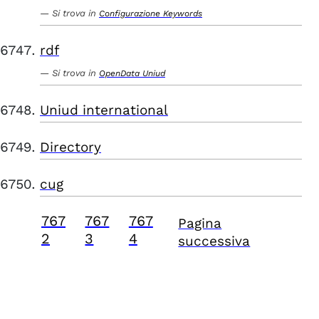
Si trova in
Configurazione Keywords
rdf
Si trova in
OpenData Uniud
Uniud international
Directory
cug
767
767
767
Pagina
2
3
4
successiva