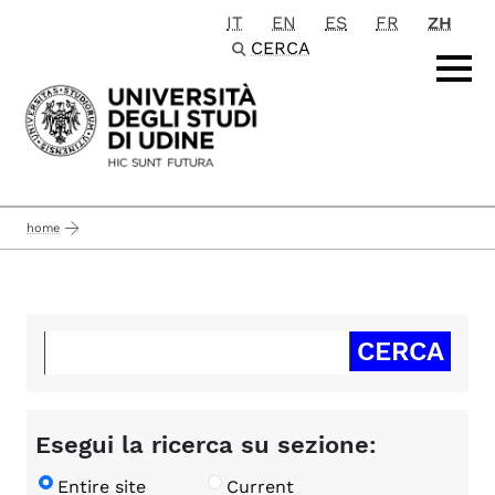
IT
EN
ES
FR
ZH
Passa al contenuto principale
CERCA
home
Esegui la ricerca su sezione:
Entire site
Current