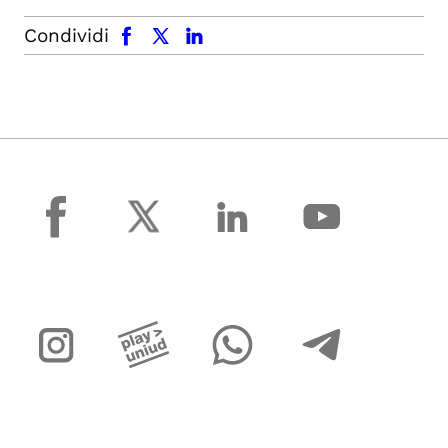
facebook
x.com
linkedin
Condividi
facebook