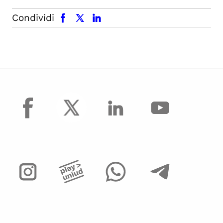
facebook
x.com
linkedin
Condividi
facebook