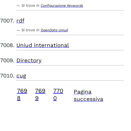
Si trova in
Configurazione Keywords
rdf
Si trova in
OpenData Uniud
Uniud international
Directory
cug
769
769
770
Pagina
8
9
0
successiva