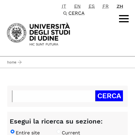
IT
EN
ES
FR
ZH
Passa al contenuto principale
CERCA
home
Esegui la ricerca su sezione:
Entire site
Current