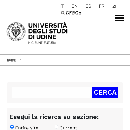
IT
EN
ES
FR
ZH
Passa al contenuto principale
CERCA
home
Esegui la ricerca su sezione:
Entire site
Current