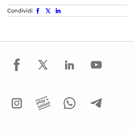
facebook
x.com
linkedin
Condividi
facebook