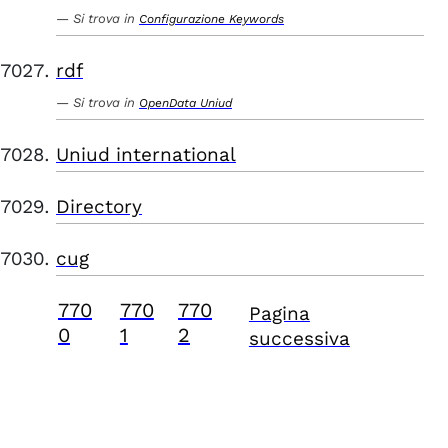
Si trova in
Configurazione Keywords
rdf
Si trova in
OpenData Uniud
Uniud international
Directory
cug
770
770
770
Pagina
0
1
2
successiva