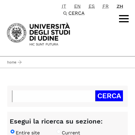
IT
EN
ES
FR
ZH
Passa al contenuto principale
CERCA
home
Esegui la ricerca su sezione:
Entire site
Current