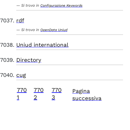
Si trova in
Configurazione Keywords
rdf
Si trova in
OpenData Uniud
Uniud international
Directory
cug
770
770
770
Pagina
1
2
3
successiva