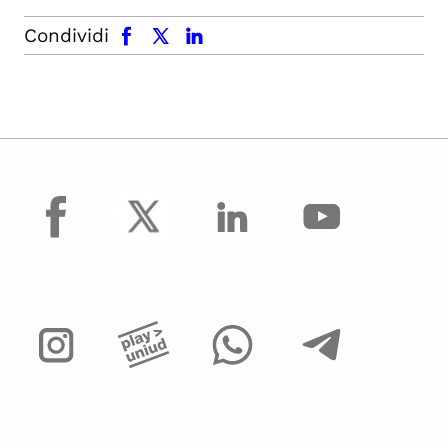
facebook
x.com
linkedin
Condividi
facebook