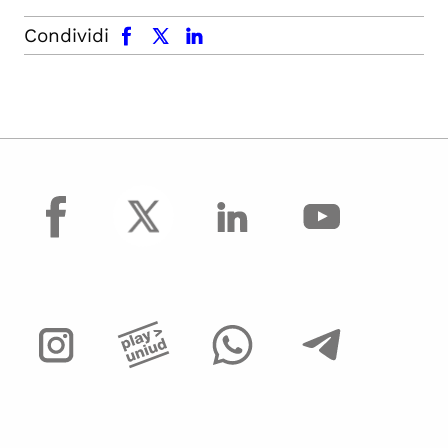
facebook
x.com
linkedin
Condividi
facebook