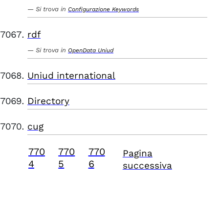
Si trova in
Configurazione Keywords
rdf
Si trova in
OpenData Uniud
Uniud international
Directory
cug
770
770
770
Pagina
4
5
6
successiva