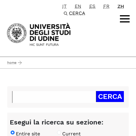
IT
EN
ES
FR
ZH
Passa al contenuto principale
CERCA
home
Esegui la ricerca su sezione:
Entire site
Current