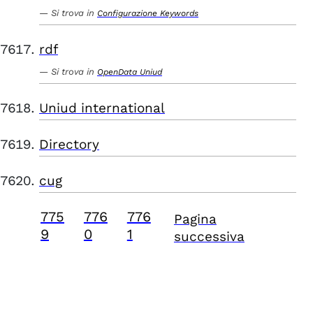
Si trova in
Configurazione Keywords
rdf
Si trova in
OpenData Uniud
Uniud international
Directory
cug
775
776
776
Pagina
9
0
1
successiva