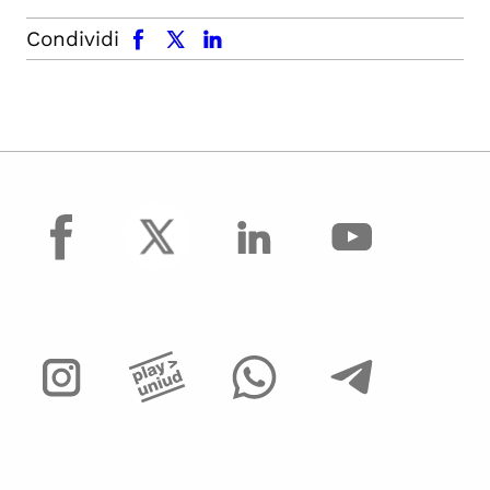
facebook
x.com
linkedin
Condividi
facebook