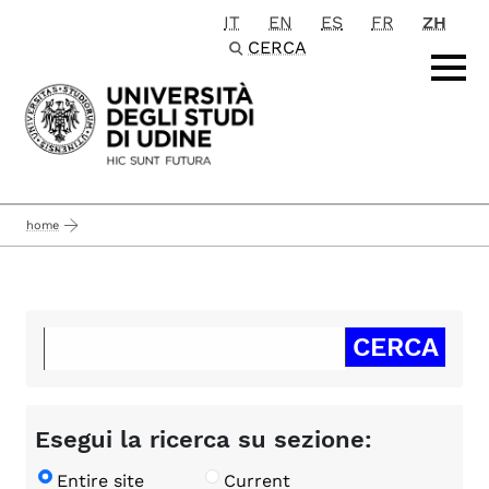
IT
EN
ES
FR
ZH
Passa al contenuto principale
CERCA
home
Esegui la ricerca su sezione:
Entire site
Current