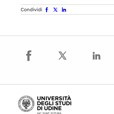
facebook
x.com
linkedin
Condividi
facebook