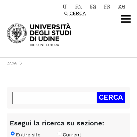
IT
EN
ES
FR
ZH
Passa al contenuto principale
CERCA
home
Esegui la ricerca su sezione:
Entire site
Current