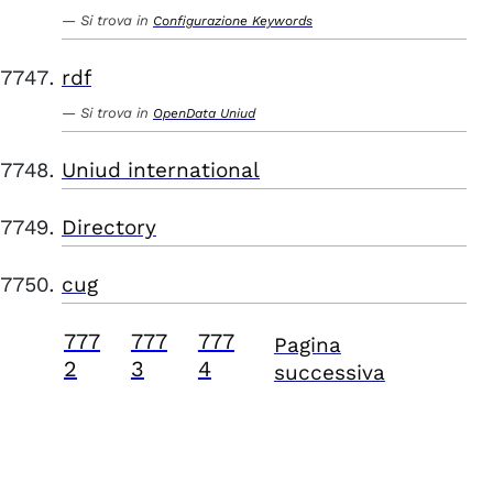
Si trova in
Configurazione Keywords
rdf
Si trova in
OpenData Uniud
Uniud international
Directory
cug
777
777
777
Pagina
2
3
4
successiva