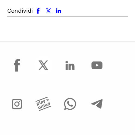
facebook
x.com
linkedin
Condividi
facebook