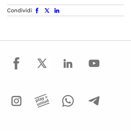
facebook
x.com
linkedin
Condividi
facebook