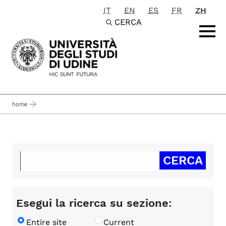
IT
EN
ES
FR
ZH
Passa al contenuto principale
CERCA
home
Esegui la ricerca su sezione:
Entire site
Current