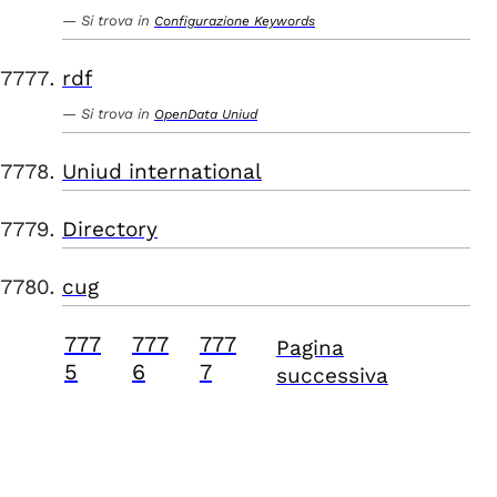
Si trova in
Configurazione Keywords
rdf
Si trova in
OpenData Uniud
Uniud international
Directory
cug
777
777
777
Pagina
5
6
7
successiva