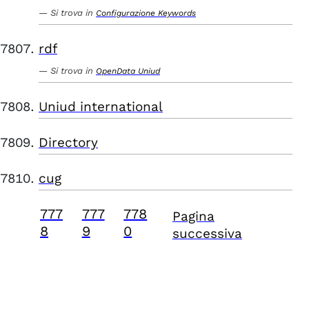
Si trova in
Configurazione Keywords
rdf
Si trova in
OpenData Uniud
Uniud international
Directory
cug
777
777
778
Pagina
8
9
0
successiva