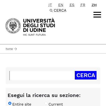
IT
EN
ES
FR
ZH
Passa al contenuto principale
CERCA
home
Esegui la ricerca su sezione:
Entire site
Current