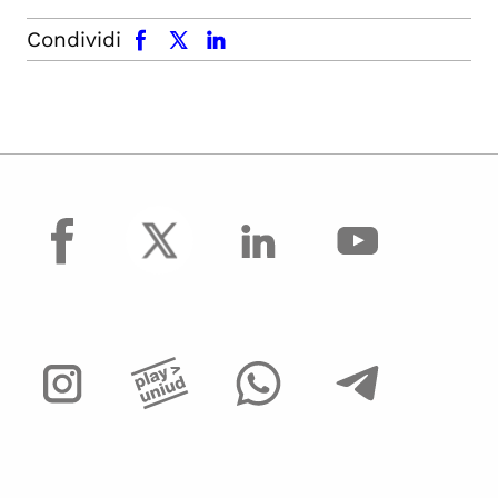
facebook
x.com
linkedin
Condividi
facebook