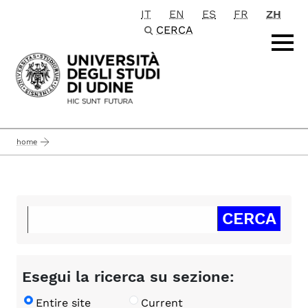
IT
EN
ES
FR
ZH
Passa al contenuto principale
CERCA
home
Esegui la ricerca su sezione:
Entire site
Current