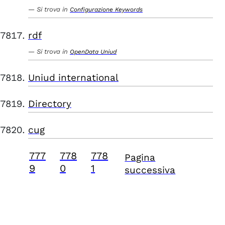
Si trova in
Configurazione Keywords
rdf
Si trova in
OpenData Uniud
Uniud international
Directory
cug
777
778
778
Pagina
9
0
1
successiva