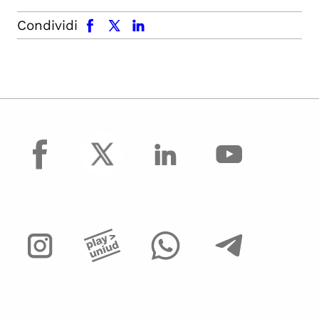
facebook
x.com
linkedin
Condividi
facebook